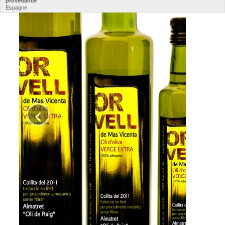
provenance
Espagne
‹