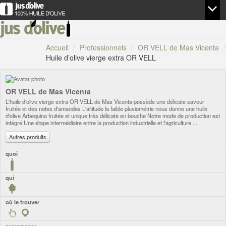
Accueil
/
Professionnels
/
OR VELL de Mas Vicenta
/
Huile d’olive vierge extra OR VELL
OR VELL de Mas Vicenta
L'huile d'olive vierge extra OR VELL de Mas Vicenta possède une délicate saveur
fruitée et des notes d'amandes L'altitude la faible pluviométrie nous donne une huile
d'olive Arbequina fruitée et unique très délicate en bouche Notre mode de production est
intégré Une étape intermédiaire entre la production industrielle et l'agriculture ...
Autres produits
quoi
qui
où le trouver